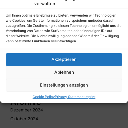
verwalten
Neueste Beiträge
Um Ihnen optimale Erlebnisse zu bieten, verwenden wir Technologien
wie Cookies, um Geräteinformationen zu speichern und/oder darauf
Silvester
zuzugreifen. Die Zustimmung zu diesen Technologien ermöglicht uns die
Marionettentheather
Verarbeitung von Daten wie Surfverhalten oder eindeutigen IDs auf
dieser Website. Die Nichteinwilligung oder der Widerruf der Einwilligung
kann bestimmte Funktionen beeinträchtigen.
Neueste Kommentare
Akzeptieren
Es sind keine Kommentare vorhanden.
Ablehnen
Einstellungen anzeigen
Cookie Policy
Privacy Statement
Imprint
Archive
Dezember 2024
Oktober 2024