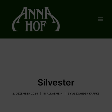
Bankette
Hotel
Restaurant
Veranstaltungen
Silvester
Kontakt
2. DEZEMBER 2024
|
IN
ALLGEMEIN
|
BY
ALEXANDER KAFFKE
ZIMMER BUCHEN
TISCH RESERVIEREN